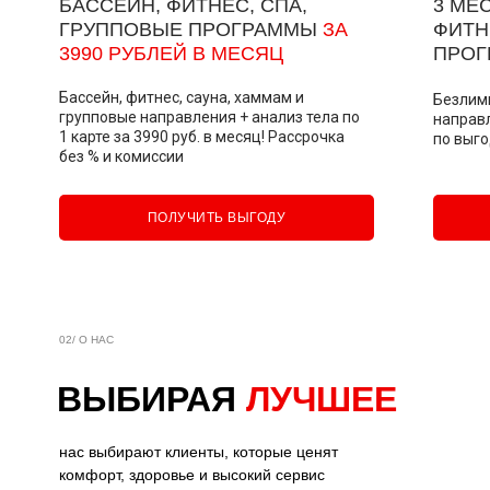
БАССЕЙН, ФИТНЕС, СПА,
Телефон:
3 МЕ
Телефон:
ГРУППОВЫЕ ПРОГРАММЫ
ЗА
ФИТН
+7
3990 РУБЛЕЙ В МЕСЯЦ
ПРО
Я даю согласие на
обработку своих
+7
персональных данных
и соглашаюсь
с политикой конфиденциальности
Бассейн, фитнес, сауна, хаммам и
Безлим
Я даю согласие на
обработку своих
групповые направления + анализ тела по
направл
персональных данных
и соглашаюсь
Я даю согласие на
обработку своих
1 карте за 3990 руб. в месяц! Рассрочка
по выго
с политикой конфиденциальности
Записаться
персональных данных
и соглашаюсь
без % и комиссии
с политикой конфиденциальности
Записаться
ПОЛУЧИТЬ ВЫГОДУ
Записаться
02/ О НАС
ВЫБИРАЯ
ЛУЧШЕЕ
нас выбирают клиенты, которые ценят
комфорт, здоровье и высокий сервис