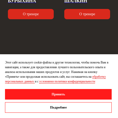
БУРЫХИНА
ШАЛКИН
О тренере
О тренере
Этот сайт использует cookie-файлы и другие технологии, чтобы помочь Вам в
навигации, а также для предоставления лучшего пользовательского опыта и
анализа использования наших продуктов и услуг. Нажимая на кнопку
«Принять» или продолжая использовать сайт, вы соглашаетесь на
обработку
персональных данных
и с
условиями политики конфиденциальности
АЛИНА
Принять
ЖУКОВА
Подробнее
Написать нам
О тренере